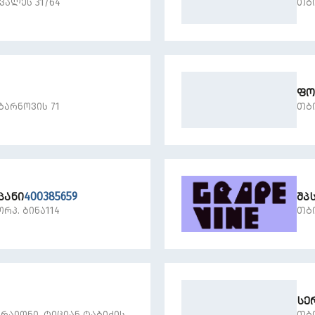
ᲕᲐᲚᲔᲡ 31/64
ᲗᲑ
ᲤᲝ
ᲑᲐᲠᲜᲝᲕᲘᲡ 71
ᲗᲑ
ᲞᲐᲜᲘ
400385659
ᲨᲞ
ᲝᲠᲞ. ᲑᲘᲜᲐ114
ᲗᲑ
ᲡᲔ
ᲠᲐᲘᲝᲜᲘ, ᲢᲘᲪᲘᲐᲜ ᲢᲐᲑᲘᲫᲘᲡ
ᲗᲑ