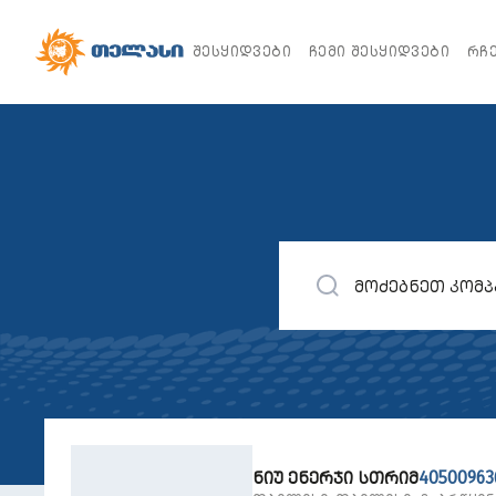
ᲨᲔᲡᲧᲘᲓᲕᲔᲑᲘ
ᲩᲔᲛᲘ ᲨᲔᲡᲧᲘᲓᲕᲔᲑᲘ
ᲠᲩ
ᲜᲘᲣ ᲔᲜᲔᲠᲯᲘ ᲡᲗᲠᲘᲛ
40500963