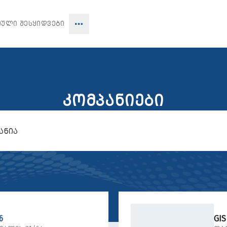
ᲔᲣᲚᲘ ᲨᲔᲡᲧᲘᲓᲕᲔᲑᲘ
ᲙᲝᲛᲞᲐᲜᲘᲔᲑᲘ
6
GIS