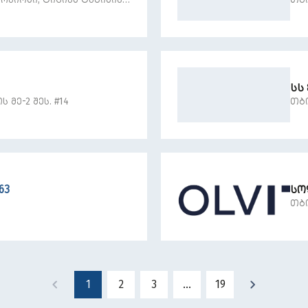
7
ᲡᲡ
 ᲛᲔ-2 ᲨᲔᲡ. #14
ᲗᲑ
63
ᲡᲝ
ᲗᲑ
1
2
3
...
19