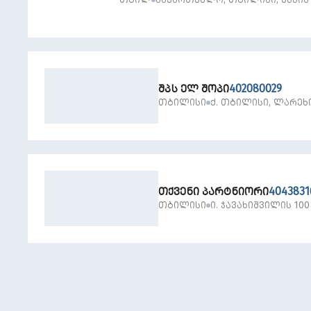
ᲥᲣᲩᲐ, N 41, ᲡᲐᲠᲗᲣᲚᲘ 5, ᲑᲘᲜᲐ N 2
ᲨᲞᲡ ᲔᲚ ᲨᲝᲞᲘ
402080029
ᲗᲑᲘᲚᲘᲡᲘ
Ქ. ᲗᲑᲘᲚᲘᲡᲘ, ᲚᲐᲠᲔᲮᲘᲡ
ᲗᲥᲕᲔᲜᲘ ᲞᲐᲠᲢᲜᲘᲝᲠᲘ
4043831
ᲗᲑᲘᲚᲘᲡᲘ
Ი. ᲯᲐᲕᲐᲮᲘᲨᲕᲘᲚᲘᲡ 100