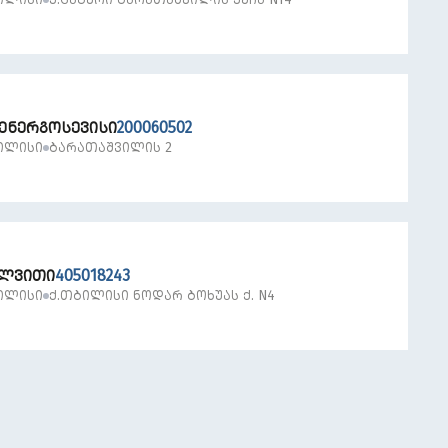
 ᲔᲜᲔᲠᲒᲝᲡᲔᲕᲘᲡᲘ
200060502
ᲘᲚᲘᲡᲘ
ᲑᲐᲠᲐᲗᲐᲨᲕᲘᲚᲘᲡ 2
ᲚᲕᲘᲗᲘ
405018243
ᲘᲚᲘᲡᲘ
Ქ.ᲗᲑᲘᲚᲘᲡᲘ ᲜᲝᲓᲐᲠ ᲑᲝᲮᲣᲐᲡ Ქ. N4