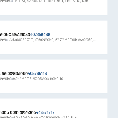
ᲘᲚᲘᲡᲘ
TBILISI, SABURTALO DISTRICT, LISI STR., N36
ᲠᲔᲡᲢᲒᲠᲐᲤᲘᲙᲘ
402368488
ᲘᲚᲘᲡᲘ
ᲡᲐᲥᲐᲠᲗᲕᲔᲚᲝ, ᲗᲑᲘᲚᲘᲡᲘ, ᲩᲣᲦᲣᲠᲔᲗᲘᲡ ᲠᲐᲘᲝᲜᲘ,
ᲗᲐᲛᲐᲠ ᲛᲔᲤᲘᲡ ᲒᲐᲛᲖ., N 11
Ს ᲒᲠᲔᲘᲤᲕᲐᲘᲜᲘ
405786118
ᲘᲚᲘᲡᲘ
ᲑᲔᲡᲐᲠᲘᲝᲜ ᲟᲦᲔᲜᲢᲘᲡ ᲩᲘᲮᲘ 10
ᲠᲕᲘᲡ ᲛᲔᲓ ᲯᲝᲠᲯᲘᲐ
442571717
ᲘᲚᲘᲡᲘ
Ქ.ᲪᲐᲒᲔᲠᲘ ᲑᲐᲠᲐᲗᲐᲨᲕᲘᲚᲘᲡ ᲥᲣᲩᲐ N14