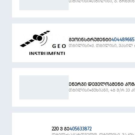
ᲗᲑᲘᲚᲘᲡᲘ
ᲗᲑᲘᲚᲘᲡᲘ, Გ. ᲑᲠᲬᲧᲘᲜ
ᲒᲔᲝᲘᲜᲡᲢᲠᲣᲛᲔᲜᲢᲘ
404489665
ᲗᲑᲘᲚᲘᲡᲘ
Ქ. ᲗᲑᲘᲚᲘᲡᲘ, ᲕᲐᲡᲘᲚ 
ᲔᲜᲔᲠᲯᲘ ᲓᲔᲕᲔᲚᲝᲞᲛᲔᲜᲢ ᲙᲝᲛ
ᲗᲑᲘᲚᲘᲡᲘ
ᲛᲣᲮᲘᲐᲜᲘ, 4Ბ Მ/Რ 33 Კ
220 Ვ ᲒᲔ
405633872
ᲗᲑᲘᲚᲘᲡᲘ
ᲡᲐᲥᲐᲠᲗᲕᲔᲚᲝ, ᲗᲑᲘᲚᲘᲡᲘ, ᲕᲐᲙᲘᲡ 