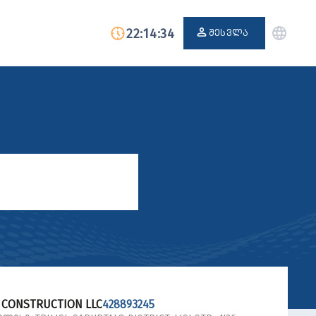
22:14:34
ᲨᲔᲡᲕᲚᲐ
 CONSTRUCTION LLC
428893245