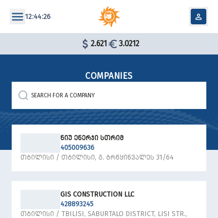
12:44:26
2.621
3.0212
COMPANIES
ᲜᲘᲣ ᲔᲜᲔᲠᲯᲘ ᲡᲗᲠᲘᲛ
405009636
ᲗᲑᲘᲚᲘᲡᲘ / ᲗᲑᲘᲚᲘᲡᲘ, Გ. ᲑᲠᲬᲧᲘᲜᲕᲐᲚᲔᲡ 31/64
GIS CONSTRUCTION LLC
428893245
ᲗᲑᲘᲚᲘᲡᲘ / TBILISI, SABURTALO DISTRICT, LISI STR.,