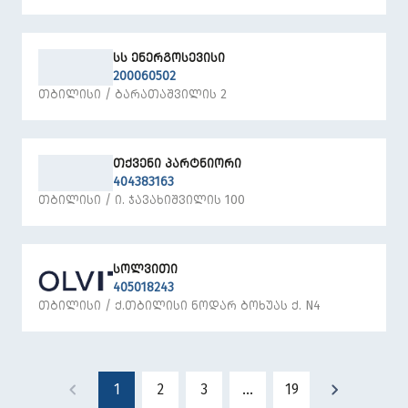
ᲡᲡ ᲔᲜᲔᲠᲒᲝᲡᲔᲕᲘᲡᲘ
200060502
ᲗᲑᲘᲚᲘᲡᲘ / ᲑᲐᲠᲐᲗᲐᲨᲕᲘᲚᲘᲡ 2
ᲗᲥᲕᲔᲜᲘ ᲞᲐᲠᲢᲜᲘᲝᲠᲘ
404383163
ᲗᲑᲘᲚᲘᲡᲘ / Ი. ᲯᲐᲕᲐᲮᲘᲨᲕᲘᲚᲘᲡ 100
ᲡᲝᲚᲕᲘᲗᲘ
405018243
ᲗᲑᲘᲚᲘᲡᲘ / Ქ.ᲗᲑᲘᲚᲘᲡᲘ ᲜᲝᲓᲐᲠ ᲑᲝᲮᲣᲐᲡ Ქ. N4
1
2
3
...
19