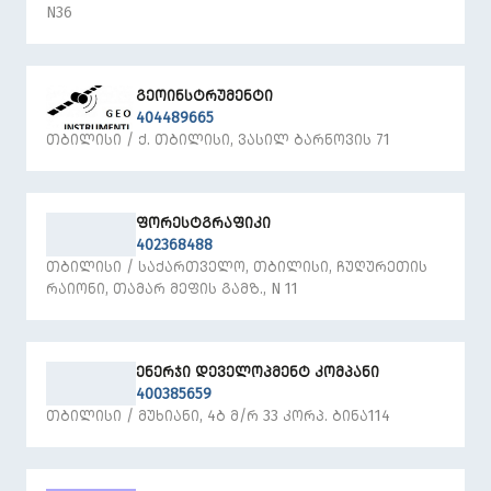
N36
ᲒᲔᲝᲘᲜᲡᲢᲠᲣᲛᲔᲜᲢᲘ
404489665
ᲗᲑᲘᲚᲘᲡᲘ / Ქ. ᲗᲑᲘᲚᲘᲡᲘ, ᲕᲐᲡᲘᲚ ᲑᲐᲠᲜᲝᲕᲘᲡ 71
ᲤᲝᲠᲔᲡᲢᲒᲠᲐᲤᲘᲙᲘ
402368488
ᲗᲑᲘᲚᲘᲡᲘ / ᲡᲐᲥᲐᲠᲗᲕᲔᲚᲝ, ᲗᲑᲘᲚᲘᲡᲘ, ᲩᲣᲦᲣᲠᲔᲗᲘᲡ
ᲠᲐᲘᲝᲜᲘ, ᲗᲐᲛᲐᲠ ᲛᲔᲤᲘᲡ ᲒᲐᲛᲖ., N 11
ᲔᲜᲔᲠᲯᲘ ᲓᲔᲕᲔᲚᲝᲞᲛᲔᲜᲢ ᲙᲝᲛᲞᲐᲜᲘ
400385659
ᲗᲑᲘᲚᲘᲡᲘ / ᲛᲣᲮᲘᲐᲜᲘ, 4Ბ Მ/Რ 33 ᲙᲝᲠᲞ. ᲑᲘᲜᲐ114