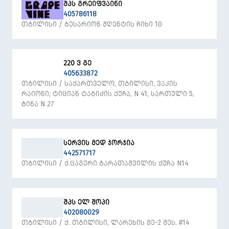
ᲨᲞᲡ ᲒᲠᲔᲘᲤᲕᲐᲘᲜᲘ
405786118
ᲗᲑᲘᲚᲘᲡᲘ / ᲑᲔᲡᲐᲠᲘᲝᲜ ᲟᲦᲔᲜᲢᲘᲡ ᲩᲘᲮᲘ 10
220 Ვ ᲒᲔ
405633872
ᲗᲑᲘᲚᲘᲡᲘ / ᲡᲐᲥᲐᲠᲗᲕᲔᲚᲝ, ᲗᲑᲘᲚᲘᲡᲘ, ᲕᲐᲙᲘᲡ
ᲠᲐᲘᲝᲜᲘ, ᲢᲘᲪᲘᲐᲜ ᲢᲐᲑᲘᲫᲘᲡ ᲥᲣᲩᲐ, N 41, ᲡᲐᲠᲗᲣᲚᲘ 5,
ᲑᲘᲜᲐ N 27
ᲡᲔᲠᲕᲘᲡ ᲛᲔᲓ ᲯᲝᲠᲯᲘᲐ
442571717
ᲗᲑᲘᲚᲘᲡᲘ / Ქ.ᲪᲐᲒᲔᲠᲘ ᲑᲐᲠᲐᲗᲐᲨᲕᲘᲚᲘᲡ ᲥᲣᲩᲐ N14
ᲨᲞᲡ ᲔᲚ ᲨᲝᲞᲘ
402080029
ᲗᲑᲘᲚᲘᲡᲘ / Ქ. ᲗᲑᲘᲚᲘᲡᲘ, ᲚᲐᲠᲔᲮᲘᲡ ᲛᲔ-2 ᲨᲔᲡ. #14